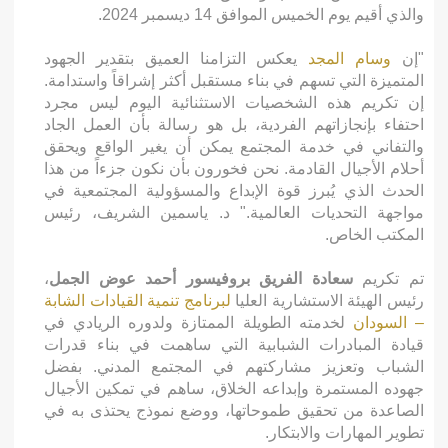
والذي أقيم يوم الخميس الموافق 14 ديسمبر 2024.
"إن
وسام المجد
يعكس التزامنا العميق بتقدير الجهود
المتميزة التي تسهم في بناء مستقبل أكثر إشراقاً واستدامة.
إن تكريم هذه الشخصيات الاستثنائية اليوم ليس مجرد
احتفاء بإنجازاتهم الفردية، بل هو رسالة بأن العمل الجاد
والتفاني في خدمة المجتمع يمكن أن يغير الواقع ويحقق
أحلام الأجيال القادمة. نحن فخورون بأن نكون جزءاً من هذا
الحدث الذي يُبرز قوة الإبداع والمسؤولية المجتمعية في
مواجهة التحديات العالمية." د. ياسمين الشريف، رئيس
المكتب الخاص.
تم تكريم
سعادة الفريق بروفيسور أحمد عوض الجمل
،
رئيس الهيئة الاستشارية العليا
لبرنامج تنمية القيادات الشابة
– السودان
لخدمته الطويلة الممتازة ولدوره الريادي في
قيادة المبادرات الشبابية التي ساهمت في بناء قدرات
الشباب وتعزيز مشاركتهم في المجتمع المدني. بفضل
جهوده المستمرة وإبداعه الخلاق، ساهم في تمكين الأجيال
الصاعدة من تحقيق طموحاتها، ووضع نموذج يحتذى به في
تطوير المهارات والابتكار.