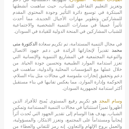
وتعزيز التعليم التفاعلي للشباب، حيث ساهمت أنشطتها
المبتكرة في توسيع دائرة التأثير وجودة المحتوى المقدم
للمشاركين وتطوير مهارات الأجيال الجديدة، مما أحدث
تأثيراً عميقاً في مسارات التنمية الشخصية والاجتماعية
للشباب المشاركين في المنحة الدولية للقيادة في السودان.
في مجال التنمية المستدامة، تم تكريم سعادة
الدكتورة منى
محمد
تقديراً لإنجازاتها الرائدة في دعم جهود الاتصال
والتوعية المجتمعية في المشاريع التنموية والإنسانية التي
تعزز استدامة الموارد الطبيعية وتحسين جودة الحياة. من
خلال عملها مع المؤسسات المحلية والدولية، ساهمت في
دعم وتحقيق إنجازات ملموسة في مجالات مثل بناء السلام،
الحوكمة وإدارة الموارد، مما يعكس تفانيها في بناء مستقبل
أكثر استدامة لجمهورية السودان.
وسام المجد
هو تكريم رفيع المستوى يُمنح للأفراد الذين
أظهروا تميزاً استثنائياً في مجالات التنمية المستدامة وتمكين
الشباب. يهدف هذا الوسام إلى تقدير الجهود التي تُحدث أثراً
إيجابياً ومستداماً على المجتمع، وتعزز الابتكار، والمسؤولية،
والعمل بروح الإلهام والتعاون. إنه رمز للتفاني والعطاء من