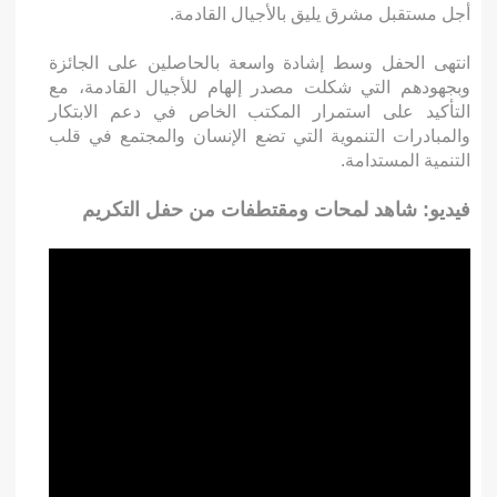
أجل مستقبل مشرق يليق بالأجيال القادمة.
انتهى الحفل وسط إشادة واسعة بالحاصلين على الجائزة
وبجهودهم التي شكلت مصدر إلهام للأجيال القادمة، مع
التأكيد على استمرار المكتب الخاص في دعم الابتكار
والمبادرات التنموية التي تضع الإنسان والمجتمع في قلب
التنمية المستدامة.
فيديو: شاهد لمحات ومقتطفات من حفل التكريم