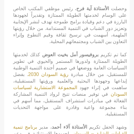
وحصلت
الأستاذة آية فرح
، رئيس موظفي المكتب الخاص
على الوسام لخدمتها الطويلة الممتازة وتقديراً لجهودها
البارزة في دعم وقيادة برامج طموحة تهدف لنشر الإيجابية
وتعزيز دور الشباب في التنمية المستدامة. من خلال رؤيتها
الملهمة، أسهمت في ترسيخ ثقافة وقيم التطوع وإثراء
التعاون بين الشباب ومجتمعاتهم المحلية.
كما تم تكريم
بروفيسور أمل بخيت العوض
كذلك لخدمتها
الطويلة الممتازة ولدورها المستمر والحيوي في تطوير
السياسات العامة ووضعها في صميم أجندة التنمية الوطنية
للمستقبل، من خلال مبادرة
رؤية السودان 2030
. بفضل
إبداعها وجهودها البحثية والعلمية ورؤيتها المستقبلية،
ساهمت في إثراء جهود
المجموعة الاستشارية لسياسات
السودان
في توفير منصات تتيح لرواد التنمية المشاركة
الفعالة في مبادرات استشراف المستقبل، مما أسهم في
بناء مجموعة واعية وقادرة على مواجهة التحديات
المستقبلية.
وشهد الحفل تكريم
الأستاذة آلاء أحمد
، مدير
برنامج تنمية
القيادات الشابة – السودان
، لجهودها الاستثنائية في دعم